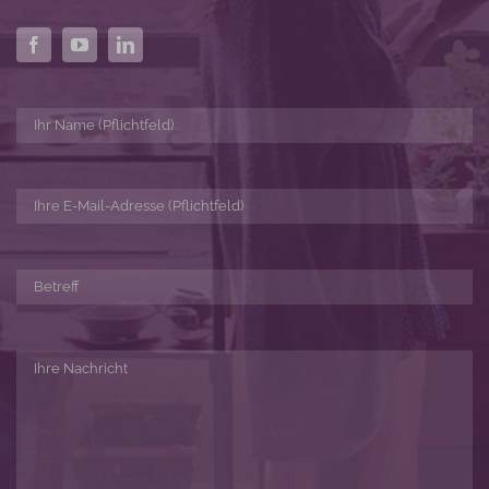
KONTAKT
aufnehmen
GENERALS
+49 (0)75 70 / 618 45 05
info(at)hafner-design.de
Hafner Grafik&Design
Annegret Hafner
Am Herren Höck 2
D-88637 Kreenheinstetten